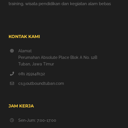
training, wisata pendidikan dan kegiatan alam bebas
KONTAK KAMI
Alamat
Perumahan Absolute Place Blok A No. 12B
Tuban, Jawa Timur
081 259148132
cs@outboundtuban.com
JAM KERJA
Sen-Jum: 7:00-17:00