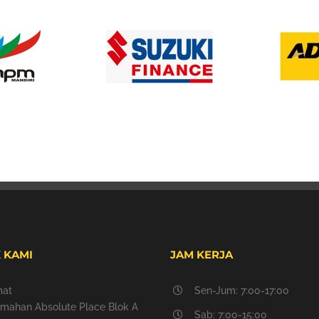
 KAMI
JAM KERJA
mat
Sen-Jum: 7:00-17:00
mahan Absolute Place Blok A
Sab: 7:00-15:00