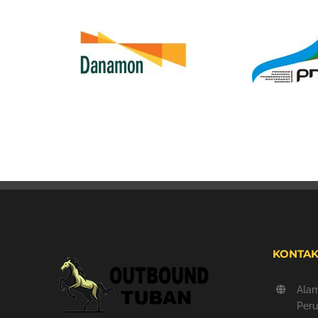
KONTAK
Ala
Peru