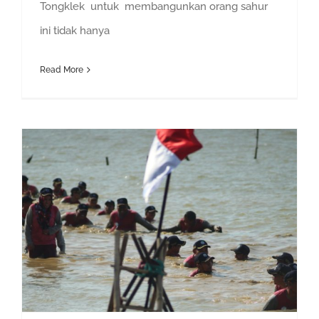
Tongklek untuk membangunkan orang sahur
ini tidak hanya
Read More
Paket Outbound di Tuban | Paket Murah Outbound Tuban