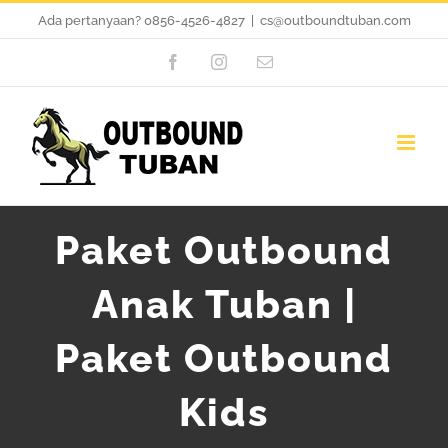
Skip
Ada pertanyaan?
0856-4526-4827
|
cs@outboundtuban.com
to
Facebook
Instagram
Email
content
Paket Outbound
Anak Tuban |
Paket Outbound
Kids