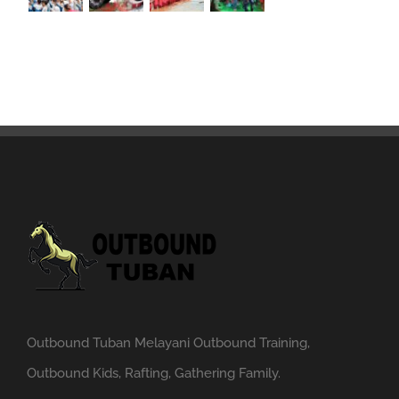
Outbound Tuban Melayani Outbound Training,
Outbound Kids, Rafting, Gathering Family.