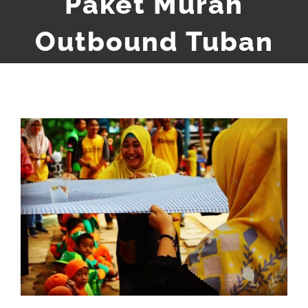
Paket Murah
Outbound Tuban
View
Larger
Image