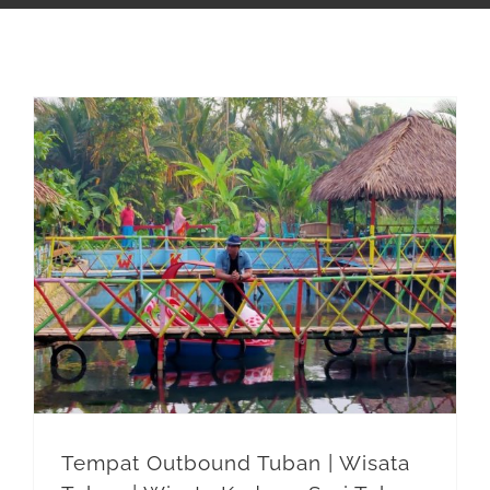
Tempat Outbound Tuban | Wisata Tuban | Wisata Kedung Sari Tuban
Tempat Outbound Tuban | Wisata