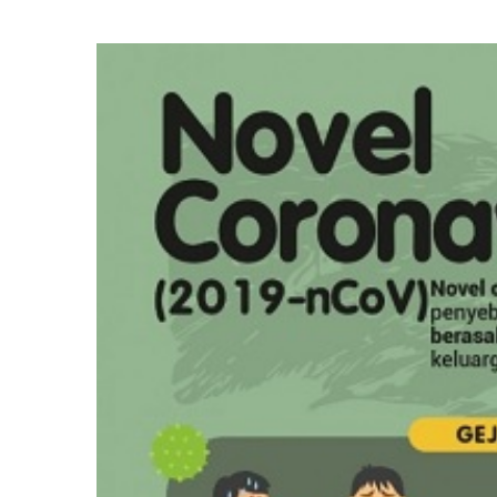
View
Larger
Image