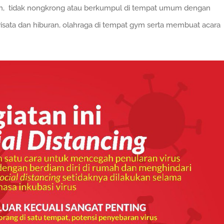
umah, tidak nongkrong atau berkumpul di tempat umum dengan
 wisata dan hiburan, olahraga di tempat gym serta membuat acara