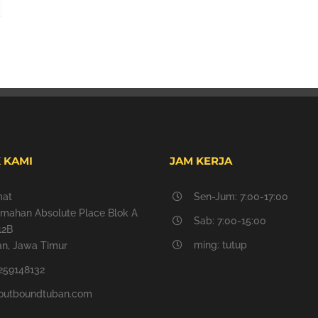
 KAMI
JAM KERJA
mat
Sen-Jum: 7:00-17:00
mahan Absolute Place Blok A
Sab: 7:00-15:00
12B
ming: tutup
n, Jawa Timur
259148132
outboundtuban.com