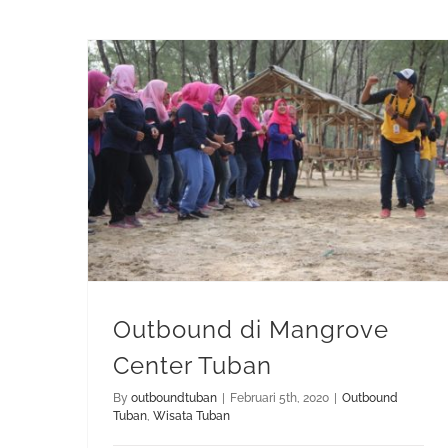
Outbound di Mangrove Center Tuban
Outbound di Mangrove
Center Tuban
By
outboundtuban
|
Februari 5th, 2020
|
Outbound
Tuban
,
Wisata Tuban