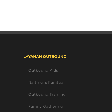
LAYANAN OUTBOUND
Outbound Kids
Rafting & Paintball
Outbound Training
Family Gathering